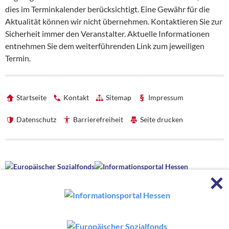
dies im Terminkalender berücksichtigt. Eine Gewähr für die
Aktualität können wir nicht übernehmen. Kontaktieren Sie zur
Sicherheit immer den Veranstalter. Aktuelle Informationen
entnehmen Sie dem weiterführenden Link zum jeweiligen
Termin.
Startseite
Kontakt
Sitemap
Impressum
Datenschutz
Barrierefreiheit
Seite drucken
Förderhinweise
F
Förderhinweise
Die hessenweite Strategie OloV wird gefördert von der Europäischen
Union sowie aus Mitteln des Hessischen Ministeriums für Wirtschaft,
Energie, Verkehr, Wohnen und ländlichen Raum und des Hessischen
Ministeriums für Kultus, Bildung und Chancen.