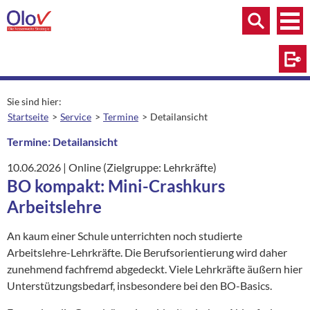
Zum Inhalt springen
Menü
Menü
Suche
Log
Sie sind hier:
Startseite
Service
Termine
Detailansicht
aktuelle Seite:
Termine: Detailansicht
10.06.2026
|
Ort:
Online (Zielgruppe: Lehrkräfte)
BO kompakt: Mini-Crashkurs
Arbeitslehre
An kaum einer Schule unterrichten noch studierte
Arbeitslehre-Lehrkräfte. Die Berufsorientierung wird daher
zunehmend fachfremd abgedeckt. Viele Lehrkräfte äußern hier
Unterstützungsbedarf, insbesondere bei den BO-Basics.