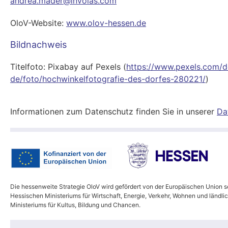
andrea.mader@involas.com
OloV-Website:
www.olov-hessen.de
Bildnachweis
Titelfoto: Pixabay auf Pexels (
https://www.pexels.com/d
de/foto/hochwinkelfotografie-des-dorfes-280221/
)
Informationen zum Datenschutz finden Sie in unserer
Da
Die hessenweite Strategie OloV wird gefördert von der Europäischen Union s
Hessischen Ministeriums für Wirtschaft, Energie, Verkehr, Wohnen und länd
Ministeriums für Kultus, Bildung und Chancen.