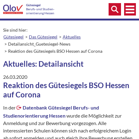
Zum Inhalt springen
Menü
Gütesiegel
Menü
Berufs- und Studien­
Suche
orientierung Hessen
Sie sind hier:
Gütesiegel
Das Gütesiegel
Aktuelles
Detailansicht_Guetesiegel-News
aktuelle Seite:
Reaktion des Gütesiegels BSO Hessen auf Corona
Aktuelles: Detailansicht
26.03.2020
Reaktion des Gütesiegels BSO Hessen
auf Corona
In der
Datenbank Gütesiegel Berufs- und
Studienorientierung Hessen
wurde die Möglichkeit zur
Anmeldung und zur Bewerbung vorgezogen. Alle
interessierten Schulen können sich nach erfolgreichem Login
ab sofort anmelden und auch gleich ihre Bewerbung erstellen.