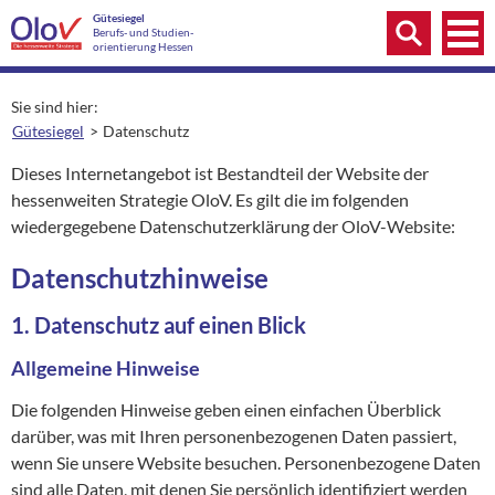
Zum Inhalt springen
Menü
Gütesiegel
Menü
Berufs- und Studien­
Suche
orientierung Hessen
Sie sind hier:
Gütesiegel
Datenschutz
aktuelle Seite:
Dieses Internetangebot ist Bestandteil der Website der
hessenweiten Strategie OloV. Es gilt die im folgenden
wiedergegebene Datenschutzerklärung der OloV-Website:
Datenschutzhinweise
1. Datenschutz auf einen Blick
Allgemeine Hinweise
Die folgenden Hinweise geben einen einfachen Überblick
darüber, was mit Ihren personenbezogenen Daten passiert,
wenn Sie unsere Website besuchen. Personenbezogene Daten
sind alle Daten, mit denen Sie persönlich identifiziert werden