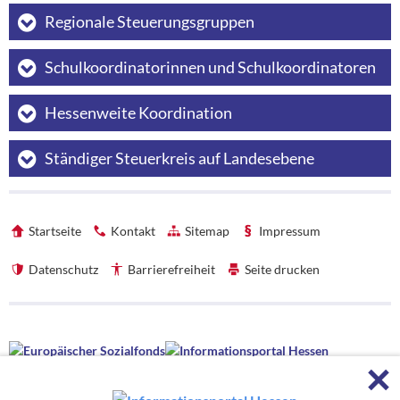
Regionale Steuerungsgruppen
Schulkoordinatorinnen und Schulkoordinatoren
Hessenweite Koordination
Ständiger Steuerkreis auf Landesebene
Startseite
Kontakt
Sitemap
Impressum
Datenschutz
Barrierefreiheit
Seite drucken
Förderhinweise
F
Förderhinweise
Die hessenweite Strategie OloV wird gefördert von der Europäischen