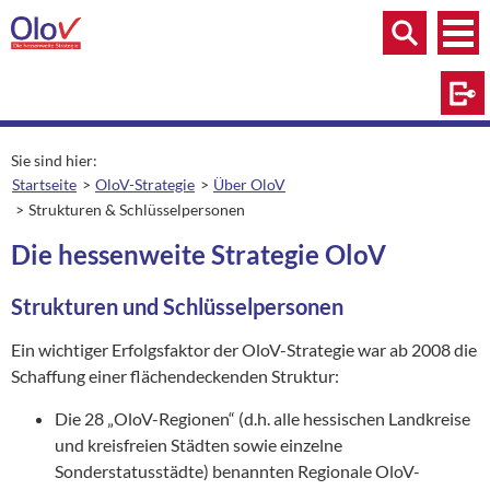
Zum Inhalt springen
Menü
Menü
Suche
Log
Sie sind hier:
Startseite
OloV-Strategie
Über OloV
Strukturen & Schlüsselpersonen
aktuelle Seite:
Die hessenweite Strategie OloV
Strukturen und Schlüsselpersonen
Ein wichtiger Erfolgsfaktor der OloV-Strategie war ab 2008 die
Schaffung einer flächendeckenden Struktur:
Die 28 „OloV-Regionen“ (d.h. alle hessischen Landkreise
und kreisfreien Städten sowie einzelne
Sonderstatusstädte) benannten Regionale OloV-