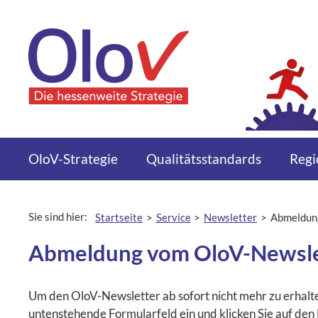
Zum Inhalt springen
Menü
OloV-Strategie
Qualitätsstandards
Regi
Sie sind hier:
Startseite
Service
Newsletter
Abmeldun
aktuelle Seit
Abmeldung vom OloV-Newsle
Um den OloV-Newsletter ab sofort nicht mehr zu erhalten
untenstehende Formularfeld ein und klicken Sie auf den