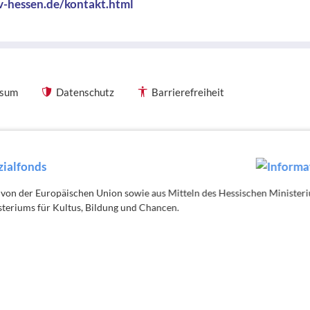
v-hessen.de/kontakt.html
ssum
Datenschutz
Barrierefreiheit
 von der Europäischen Union sowie aus Mitteln des Hessischen Minister
teriums für Kultus, Bildung und Chancen.
äischen Union sowie aus Mitteln des Hessischen Ministeriums
 und des Hessischen Ministeriums für Kultus, Bildung und