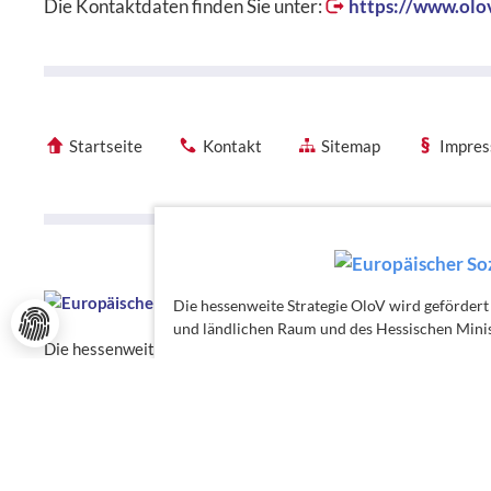
Die Kontaktdaten finden Sie unter:
https://www.olo
Startseite
Kontakt
Sitemap
Impre
Förderhinweise
Förderhinweise
Die hessenweite Strategie OloV wird gefördert
und ländlichen Raum und des Hessischen Minis
Die hessenweite Strategie OloV wird gefördert von der Europ
für Wirtschaft, Energie, Verkehr, Wohnen und ländlichen Raum
Chancen.