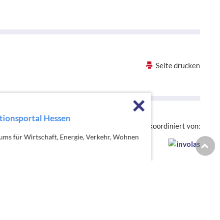
Seite drucken
Förderhinweise sch
Die hessenweite Strategie OloV wird koordiniert von:
iums für Wirtschaft, Energie, Verkehr, Wohnen
Zur