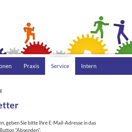
onen
Praxis
Service
Intern
g
e:
tter
, geben Sie bitte Ihre E-Mail-Adresse in das
 Button "Absenden".