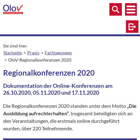
Zum Inhalt springen
Menü
Menü
Suche
Log
Sie sind hier:
Startseite
Praxis
Fachtagungen
OloV-Regionalkonferenzen 2020
aktuelle Seite:
Regionalkonferenzen 2020
Dokumentation der Online-Konferenzen am
26.10.2020, 05.11.2020 und 17.11.2020
Die Regionalkonferenzen 2020 standen unter dem Motto
„Die
Ausbildung aufrechterhalten“
. Insgesamt beteiligten sich an
den Veranstaltungen, die erstmals online durchgeführt
wurden, über 220 Teilnehmende.