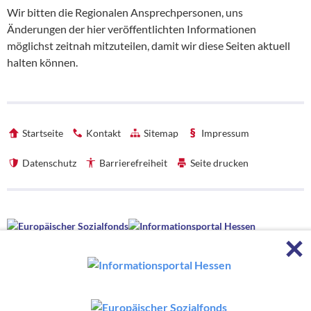
Wir bitten die Regionalen Ansprechpersonen, uns
Änderungen der hier veröffentlichten Informationen
möglichst zeitnah mitzuteilen, damit wir diese Seiten aktuell
halten können.
Startseite
Kontakt
Sitemap
Impressum
Datenschutz
Barrierefreiheit
Seite drucken
Förderhinweise
F
Förderhinweise
Die hessenweite Strategie OloV wird gefördert von der Europäischen
Union sowie aus Mitteln des Hessischen Ministeriums für Wirtschaft,
Energie, Verkehr, Wohnen und ländlichen Raum und des Hessischen
Ministeriums für Kultus, Bildung und Chancen.