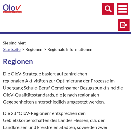
Zum Inhalt springen
Menü
Menü
Suche
Log
Sie sind hier:
Startseite
Regionen
Regionale Informationen
aktuelle Seite:
aktuelle Seite:
Regionen
Die OloV-Strategie basiert auf zahlreichen
regionalen Aktivitäten zur Optimierung der Prozesse im
Übergang Schule-Beruf. Gemeinsamer Bezugspunkt sind die
OloV-Qualitätsstandards, die je nach regionalen
Gegebenheiten unterschiedlich umgesetzt werden.
Die 28 "OloV-Regionen" entsprechen den
Gebietskörperschaften des Landes Hessen, d.h. den
Landkreisen und kreisfreien Städten, sowie den zwei