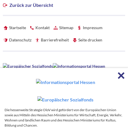
Zurück zur Übersicht
Startseite
Kontakt
Sitemap
Impressum
Datenschutz
Barrierefreiheit
Seite drucken
Förderhinweise
F
Förderhinweise
Die hessenweite Strategie OloV wird gefördert von der Europäischen
Union sowie aus Mitteln des Hessischen Ministeriums für Wirtschaft,
Energie, Verkehr, Wohnen und ländlichen Raum und des Hessischen
Ministeriums für Kultus, Bildung und Chancen.
Die hessenweite Strategie OloV wird koordiniert von:
Die hessenweite Strategie OloV wird gefördert von der Europäischen Union
sowie aus Mitteln des Hessischen Ministeriums für Wirtschaft, Energie, Verkehr,
Zur
Wohnen und ländlichen Raum und des Hessischen Ministeriums für Kultus,
Bildung und Chancen.