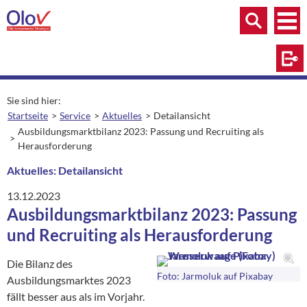
Zum Inhalt springen
Menü
Menü
Suche
Log
Sie sind hier:
Startseite
Service
Aktuelles
Detailansicht
aktuelle Seite:
Ausbildungsmarktbilanz 2023: Passung und Recruiting als
Herausforderung
Aktuelles: Detailansicht
13.12.2023
Ausbildungsmarktbilanz 2023: Passung
und Recruiting als Herausforderung
Die Bilanz des
Foto: Jarmoluk auf Pixabay
Ausbildungsmarktes 2023
fällt besser aus als im Vorjahr.