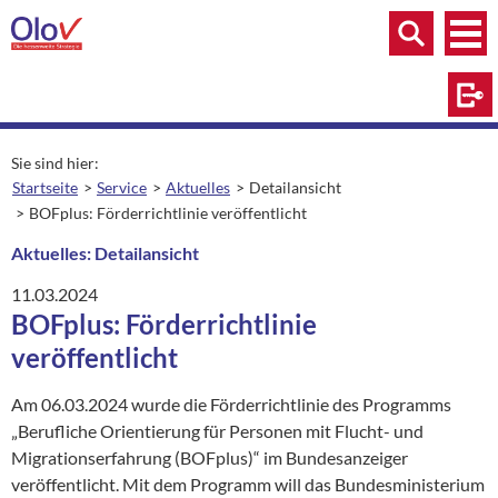
Zum Inhalt springen
Menü
Menü
Suche
Log
Sie sind hier:
Startseite
Service
Aktuelles
Detailansicht
aktuelle Seite:
BOFplus: Förderrichtlinie veröffentlicht
Aktuelles: Detailansicht
11.03.2024
BOFplus: Förderrichtlinie
veröffentlicht
Am 06.03.2024 wurde die Förderrichtlinie des Programms
„Berufliche Orientierung für Personen mit Flucht- und
Migrationserfahrung (BOFplus)“ im Bundesanzeiger
veröffentlicht. Mit dem Programm will das Bundesministerium