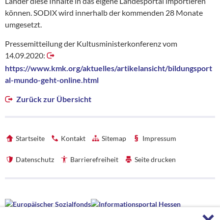
Länder diese Inhalte in das eigene Landesportal importieren
können. SODIX wird innerhalb der kommenden 28 Monate
umgesetzt.
Pressemitteilung der Kultusministerkonferenz vom
14.09.2020:
https://www.kmk.org/aktuelles/artikelansicht/bildungsport
al-mundo-geht-online.html
Zurück zur Übersicht
Startseite
Kontakt
Sitemap
Impressum
Datenschutz
Barrierefreiheit
Seite drucken
Förderhinweise
F
Förderhinweise