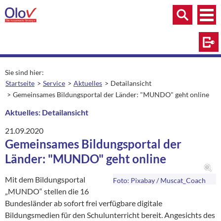
Zum Inhalt springen
Menü
Menü
Suche
Log
Sie sind hier:
Startseite
Service
Aktuelles
Detailansicht
aktuelle Seite:
Gemeinsames Bildungsportal der Länder: "MUNDO" geht online
Aktuelles: Detailansicht
21.09.2020
Gemeinsames Bildungsportal der
Länder: "MUNDO" geht online
Mit dem Bildungsportal
Foto: Pixabay / Muscat_Coach
„MUNDO“ stellen die 16
Bundesländer ab sofort frei verfügbare digitale
Bildungsmedien für den Schulunterricht bereit. Angesichts des