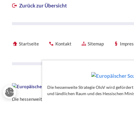
Zurück zur Übersicht
Startseite
Kontakt
Sitemap
Impre
Förderhinweise
Förderhinweise
Die hessenweite Strategie OloV wird gefördert
und ländlichen Raum und des Hessischen Minis
Die hessenweite Strategie OloV wird gefördert von der Europ
für Wirtschaft, Energie, Verkehr, Wohnen und ländlichen Raum
Chancen.