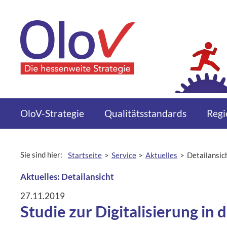
Zum Inhalt springen
Menü
OloV-Strategie
Qualitätsstandards
Regi
Sie sind hier:
Startseite
Service
Aktuelles
Detailansic
aktuelle Seite:
Aktuelles: Detailansicht
27.11.2019
Studie zur Digitalisierung in