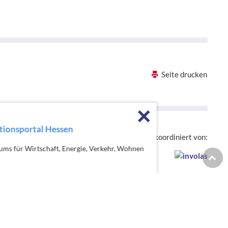
Seite drucken
Förderhinweise sch
Die hessenweite Strategie OloV wird koordiniert von:
iums für Wirtschaft, Energie, Verkehr, Wohnen
Zur