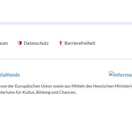
ssum
Datenschutz
Barrierefreiheit
 von der Europäischen Union sowie aus Mitteln des Hessischen Minister
teriums für Kultus, Bildung und Chancen.
äischen Union sowie aus Mitteln des Hessischen Ministeriums
 und des Hessischen Ministeriums für Kultus, Bildung und