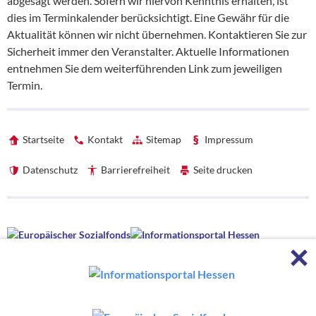
abgesagt werden. Sofern wir hiervon Kenntnis erhalten, ist
dies im Terminkalender berücksichtigt. Eine Gewähr für die
Aktualität können wir nicht übernehmen. Kontaktieren Sie zur
Sicherheit immer den Veranstalter. Aktuelle Informationen
entnehmen Sie dem weiterführenden Link zum jeweiligen
Termin.
Startseite
Kontakt
Sitemap
Impressum
Datenschutz
Barrierefreiheit
Seite drucken
Förderhinweise
F
Förderhinweise
Die hessenweite Strategie OloV wird gefördert von der Europäischen
Union sowie aus Mitteln des Hessischen Ministeriums für Wirtschaft,
Energie, Verkehr, Wohnen und ländlichen Raum und des Hessischen
Ministeriums für Kultus, Bildung und Chancen.