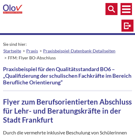
Zum Inhalt springen
Menü
Menü
Suche
Log
Sie sind hier:
Startseite
Praxis
Praxisbeispiel-Datenbank-Detailseiten
FFM: Flyer BO-Abschluss
aktuelle Seite:
Praxisbeispiel für den Qualitätsstandard BO6 –
„Qualifizierung der schulischen Fachkräfte im Bereich
Berufliche Orientierung“
Flyer zum Berufsorientierten Abschluss
für Lehr- und Beratungskräfte in der
Stadt Frankfurt
Durch die vermehrte inklusive Beschulung von Schülerinnen