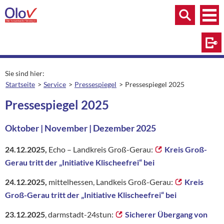
Zum Inhalt springen
Menü
Menü
Suche
Log
Sie sind hier:
Startseite
Service
Pressespiegel
Pressespiegel 2025
aktuelle Seite:
Pressespiegel 2025
Oktober | November | Dezember 2025
24.12.2025,
Echo – Landkreis Groß-Gerau:
Kreis Groß-
Gerau tritt der „Initiative Klischeefrei“ bei
24.12.2025,
mittelhessen, Landkeis Groß-Gerau:
Kreis
Groß-Gerau tritt der „Initiative Klischeefrei“ bei
23.12.2025
, darmstadt-24stun:
Sicherer Übergang von