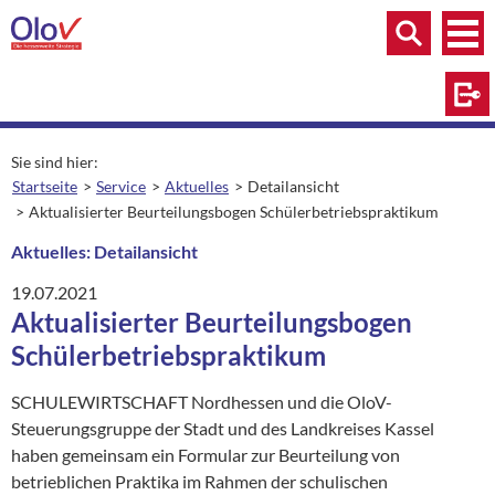
Zum Inhalt springen
Menü
Menü
Suche
Log
Sie sind hier:
Startseite
Service
Aktuelles
Detailansicht
aktuelle Seite:
Aktualisierter Beurteilungsbogen Schülerbetriebspraktikum
Aktuelles: Detailansicht
19.07.2021
Aktualisierter Beurteilungsbogen
Schülerbetriebspraktikum
SCHULEWIRTSCHAFT Nordhessen und die OloV-
Steuerungsgruppe der Stadt und des Landkreises Kassel
haben gemeinsam ein Formular zur Beurteilung von
betrieblichen Praktika im Rahmen der schulischen