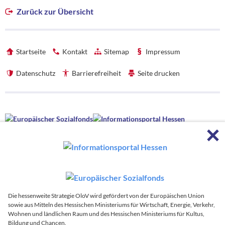
Zurück zur Übersicht
Startseite
Kontakt
Sitemap
Impressum
Datenschutz
Barrierefreiheit
Seite drucken
Förderhinweise
F
Förderhinweise
Die hessenweite Strategie OloV wird gefördert von der Europäischen
Union sowie aus Mitteln des Hessischen Ministeriums für Wirtschaft,
Energie, Verkehr, Wohnen und ländlichen Raum und des Hessischen
Ministeriums für Kultus, Bildung und Chancen.
Die hessenweite Strategie OloV wird koordiniert von:
Die hessenweite Strategie OloV wird gefördert von der Europäischen Union
sowie aus Mitteln des Hessischen Ministeriums für Wirtschaft, Energie, Verkehr,
Zur
Wohnen und ländlichen Raum und des Hessischen Ministeriums für Kultus,
Bildung und Chancen.