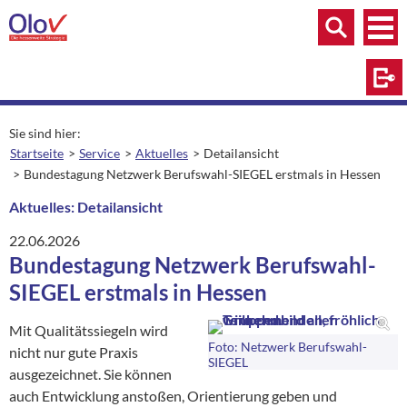
Zum Inhalt springen
Menü
Menü
Suche
Log
Sie sind hier:
Startseite
Service
Aktuelles
Detailansicht
aktuelle Seite:
Bundestagung Netzwerk Berufswahl-SIEGEL erstmals in Hessen
Aktuelles: Detailansicht
22.06.2026
Bundestagung Netzwerk Berufswahl-
SIEGEL erstmals in Hessen
Mit Qualitätssiegeln wird
Foto: Netzwerk Berufswahl-
nicht nur gute Praxis
SIEGEL
ausgezeichnet. Sie können
auch Entwicklung anstoßen, Orientierung geben und