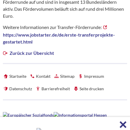
Förderrunde auf und sind in insgesamt 13 Bundesländern
aktiv. Das Fördervolumen beläuft sich auf rund drei Millionen
Euro.
Weitere Informationen zur Transfer-Förderrunde:
https://www.jobstarter.de/de/erste-transferprojekte-
gestartet.html
Zurück zur Übersicht
Startseite
Kontakt
Sitemap
Impressum
Datenschutz
Barrierefreiheit
Seite drucken
Förderhinweise
F
Förderhinweise
Die hessenweite Strategie OloV wird gefördert von der Europäischen