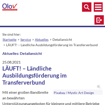
Zum Inhalt springen
Menü
Menü
Suche
Log
Sie sind hier:
Startseite
Service
Aktuelles
Detailansicht
aktuelle Seite:
LÄUFT! – Ländliche Ausbildungsförderung im Transferverbund
Aktuelles: Detailansicht
25.08.2021
LÄUFT! – Ländliche
Ausbildungsförderung im
Transferverbund
Mit einer großen Bandbreite
Pixabay / Mystic Art Design
an bewährten
Unterstützungsangeboten für kleinere und mittlere Betriebe