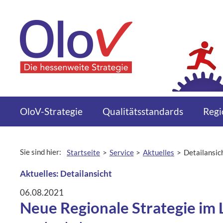
Zum Inhalt springen
Menü
OloV-Strategie
Qualitätsstandards
Regi
Sie sind hier:
Startseite
Service
Aktuelles
Detailansic
aktuelle Seite:
Aktuelles: Detailansicht
06.08.2021
Neue Regionale Strategie im