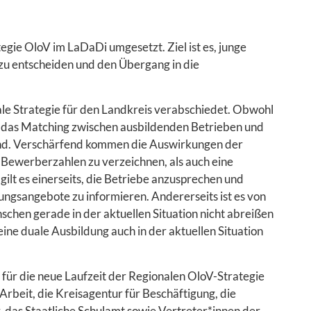
egie OloV im LaDaDi umgesetzt. Ziel ist es, junge
zu entscheiden und den Übergang in die
e Strategie für den Landkreis verabschiedet. Obwohl
ibt das Matching zwischen ausbildenden Betrieben und
ernd. Verschärfend kommen die Auswirkungen der
 Bewerberzahlen zu verzeichnen, als auch eine
lt es einerseits, die Betriebe anzusprechen und
ungsangebote zu informieren. Andererseits ist es von
chen gerade in der aktuellen Situation nicht abreißen
eine duale Ausbildung auch in der aktuellen Situation
s für die neue Laufzeit der Regionalen OloV-Strategie
Arbeit, die Kreisagentur für Beschäftigung, die
as Staatliche Schulamt sowie Vertreter*innen der