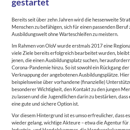
gestartet
Bereits seit über zehn Jahren wird die hessenweite Strat
Menschen zu befähigen, sich für einen passenden Beruf 
Ausbildungswelt ohne Warteschleifen zu meistern.
Im Rahmen von OloV wurde erstmals 2017 eine Regional
viele Ziele bereits erfolgreich bearbeitet wurden, ble
jenen, die einen Ausbildungsplatz suchen, herausford
Corona-Pandemie hinzu. So ist sowohl ein Rückgang der
Verknappung der angebotenen Ausbildungsplätze. Hier gi
beispielsweise über vorhandene (finanzielle) Unterstütz
besonderer Wichtigkeit, den Kontakt zu den jungen Mens
zu lassen und die Jugendlichen darin zu bestärken, dass 
eine gute und sichere Option ist.
Vor diesem Hintergrund ist es umso erfreulicher, dass e
wieder gelang, wichtige Akteure – etwa die Agentur für 
Industrie- und Handelskammer, die Handwerkskammer, d