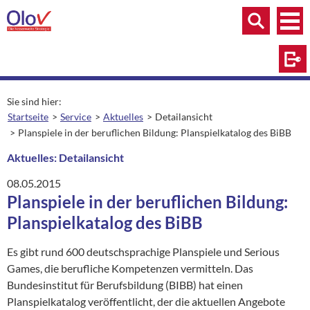
Zum Inhalt springen
Menü
Menü
Suche
Log
Sie sind hier:
Startseite
Service
Aktuelles
Detailansicht
aktuelle Seite:
Planspiele in der beruflichen Bildung: Planspielkatalog des BiBB
Aktuelles: Detailansicht
08.05.2015
Planspiele in der beruflichen Bildung:
Planspielkatalog des BiBB
Es gibt rund 600 deutschsprachige Planspiele und Serious
Games, die berufliche Kompetenzen vermitteln. Das
Bundesinstitut für Berufsbildung (BIBB) hat einen
Planspielkatalog veröffentlicht, der die aktuellen Angebote