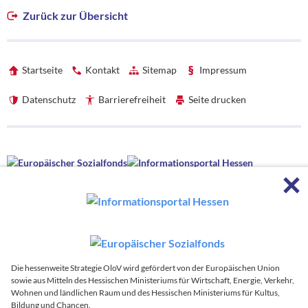
Zurück zur Übersicht
Startseite
Kontakt
Sitemap
Impressum
Datenschutz
Barrierefreiheit
Seite drucken
Förderhinweise
F
Förderhinweise
Die hessenweite Strategie OloV wird gefördert von der Europäischen
Union sowie aus Mitteln des Hessischen Ministeriums für Wirtschaft,
Energie, Verkehr, Wohnen und ländlichen Raum und des Hessischen
Ministeriums für Kultus, Bildung und Chancen.
Die hessenweite Strategie OloV wird koordiniert von:
Die hessenweite Strategie OloV wird gefördert von der Europäischen Union
sowie aus Mitteln des Hessischen Ministeriums für Wirtschaft, Energie, Verkehr,
Zur
Wohnen und ländlichen Raum und des Hessischen Ministeriums für Kultus,
Bildung und Chancen.