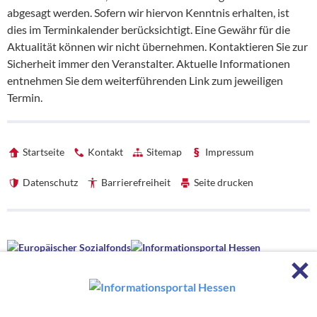
abgesagt werden. Sofern wir hiervon Kenntnis erhalten, ist
dies im Terminkalender berücksichtigt. Eine Gewähr für die
Aktualität können wir nicht übernehmen. Kontaktieren Sie zur
Sicherheit immer den Veranstalter. Aktuelle Informationen
entnehmen Sie dem weiterführenden Link zum jeweiligen
Termin.
Startseite
Kontakt
Sitemap
Impressum
Datenschutz
Barrierefreiheit
Seite drucken
Förderhinweise
F
Förderhinweise
Die hessenweite Strategie OloV wird gefördert von der Europäischen
Union sowie aus Mitteln des Hessischen Ministeriums für Wirtschaft,
Energie, Verkehr, Wohnen und ländlichen Raum und des Hessischen