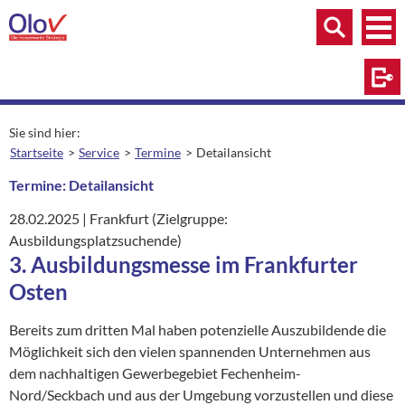
Zum Inhalt springen
Menü
Menü
Suche
Log
Sie sind hier:
Startseite
Service
Termine
Detailansicht
aktuelle Seite:
Termine: Detailansicht
28.02.2025
|
Ort:
Frankfurt (Zielgruppe:
Ausbildungsplatzsuchende)
3. Ausbildungsmesse im Frankfurter
Osten
Bereits zum dritten Mal haben potenzielle Auszubildende die
Möglichkeit sich den vielen spannenden Unternehmen aus
dem nachhaltigen Gewerbegebiet Fechenheim-
Nord/Seckbach und aus der Umgebung vorzustellen und diese