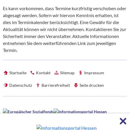
Es kann vorkommen, dass Termine kurzfristig verschoben oder
abgesagt werden. Sofern wir hiervon Kenntnis erhalten, ist
dies im Terminkalender berücksichtigt. Eine Gewähr für die
Aktualität können wir nicht übernehmen. Kontaktieren Sie zur
Sicherheit immer den Veranstalter. Aktuelle Informationen
entnehmen Sie dem weiterführenden Link zum jeweiligen
Termin.
Startseite
Kontakt
Sitemap
Impressum
Datenschutz
Barrierefreiheit
Seite drucken
Förderhinweise
F
Förderhinweise
Die hessenweite Strategie OloV wird gefördert von der Europäischen
Union sowie aus Mitteln des Hessischen Ministeriums für Wirtschaft,