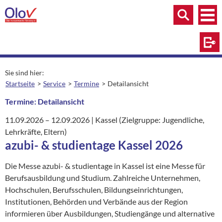
Zum Inhalt springen
Menü
Menü
Suche
Log
Sie sind hier:
Startseite
Service
Termine
Detailansicht
aktuelle Seite:
Termine: Detailansicht
11.09.2026
–
12.09.2026
|
Ort:
Kassel (Zielgruppe: Jugendliche,
Lehrkräfte, Eltern)
azubi- & studientage Kassel 2026
Die Messe azubi- & studientage in Kassel ist eine Messe für
Berufsausbildung und Studium. Zahlreiche Unternehmen,
Hochschulen, Berufsschulen, Bildungseinrichtungen,
Institutionen, Behörden und Verbände aus der Region
informieren über Ausbildungen, Studiengänge und alternative