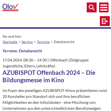
Zum Inhalt springen
Menü
Menü
Suche
Log
Sie sind hier:
Startseite
Service
Termine
Detailansicht
aktuelle Seite:
Termine: Detailansicht
17.04.2024
, 08:30
– 14:30
|
Ort:
Offenbach (Zielgruppe:
Jugendliche, Eltern, Lehrkräfte)
AZUBISPOT Offenbach 2024 – Die
Bildungsmesse im Kino
Im Foyer des jeweiligen AZUBISPOT-Kinos präsentieren rund
20 Aussteller pro Standort sich und ihre beruflichen
Möglichkeiten an den Infoständen - eine Mischung von
Unternehmen aus den unterschiedlichsten Berufszweigen.