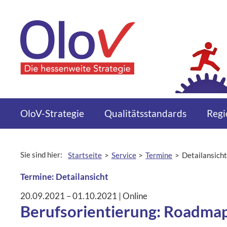
Zum Inhalt springen
Menü
OloV-Strategie
Qualitätsstandards
Regi
Sie sind hier:
Startseite
Service
Termine
Detailansicht
aktuelle Seite:
Termine: Detailansicht
20.09.2021
–
01.10.2021
|
Ort:
Online
Berufsorientierung: Roadmap