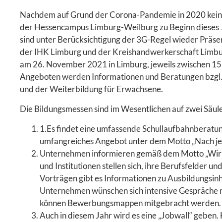
Nachdem auf Grund der Corona-Pandemie in 2020 keine
der Hessencampus Limburg-Weilburg zu Beginn dieses J
sind unter Berücksichtigung der 3G-Regel wieder Präse
der IHK Limburg und der Kreishandwerkerschaft Limb
am 26. November 2021 in Limburg, jeweils zwischen 15 u
Angeboten werden Informationen und Beratungen bzgl.,
und der Weiterbildung für Erwachsene.
Die Bildungsmessen sind im Wesentlichen auf zwei Säul
1.Es findet eine umfassende Schullaufbahnberatung 
umfangreiches Angebot unter dem Motto „Nach jed
Unternehmen informieren gemäß dem Motto „Wir bi
und Institutionen stellen sich, ihre Berufsfelder 
Vorträgen gibt es Informationen zu Ausbildungsi
Unternehmen wünschen sich intensive Gespräche m
können Bewerbungsmappen mitgebracht werden.
Auch in diesem Jahr wird es eine „Jobwall“ geben.