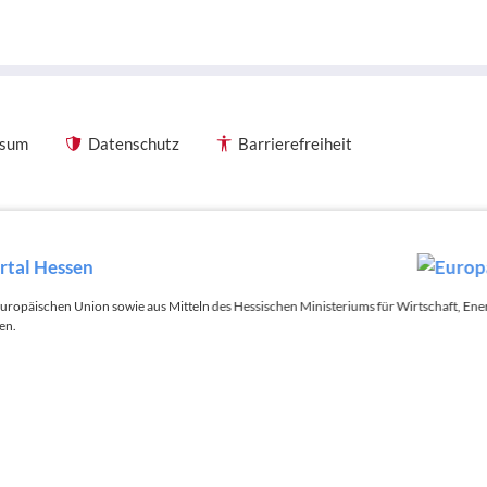
ssum
Datenschutz
Barrierefreiheit
 Europäischen Union sowie aus Mitteln des Hessischen Ministeriums für Wirtschaft, E
en.
äischen Union sowie aus Mitteln des Hessischen Ministeriums
 und des Hessischen Ministeriums für Kultus, Bildung und