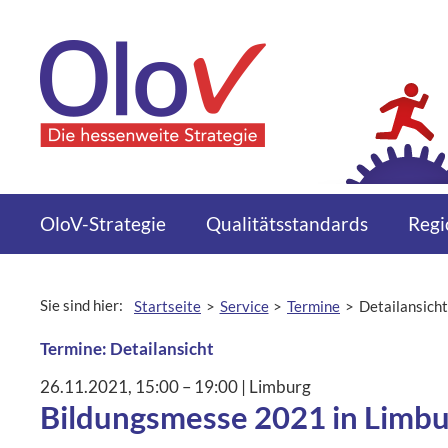
Zum Inhalt springen
Menü
OloV-Strategie
Qualitätsstandards
Regi
Sie sind hier:
Startseite
Service
Termine
Detailansicht
aktuelle Seite:
Termine: Detailansicht
26.11.2021
, 15:00
– 19:00
|
Ort:
Limburg
Bildungsmesse 2021 in Limbur