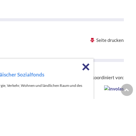
Seite drucken
Förderhinweise sch
Die hessenweite Strategie OloV wird koordiniert von:
nergie, Verkehr, Wohnen und ländlichen Raum und des
Zur