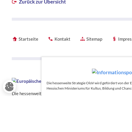
Zurück zur Übersicht
Startseite
Kontakt
Sitemap
Impre
Förderhinweise
Förderhinweise
Die hessenweite Strategie OloV wird gefördert von der
Hessischen Ministeriums für Kultus, Bildung und Chanc
Die hessenweite Strategie OloV wird gefördert von der Europ
für Wirtschaft, Energie, Verkehr, Wohnen und ländlichen Raum
Chancen.