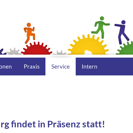
onen
Praxis
Service
Intern
g findet in Präsenz statt!