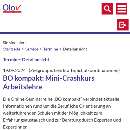
Zum Inhalt springen
Menü
Menü
Suche
Log
Sie sind hier:
Startseite
Service
Termine
Detailansicht
aktuelle Seite:
Termine: Detailansicht
19.09.2024
|
Ort:
(Zielgruppe: Lehrkräfte, Schulkoordinationen)
BO kompakt: Mini-Crashkurs
Arbeitslehre
Die Online-Seminarreihe „BO kompakt“ verbindet aktuelle
Informationen rund um die Berufliche Orientierung an
weiterführenden Schulen mit der Möglichkeit zum
Erfahrungsaustausch und zur Beratung durch Experten und
Expertinnen.