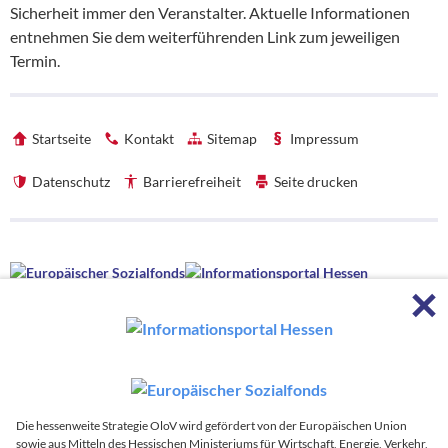
Sicherheit immer den Veranstalter. Aktuelle Informationen
entnehmen Sie dem weiterführenden Link zum jeweiligen
Termin.
Startseite
Kontakt
Sitemap
Impressum
Datenschutz
Barrierefreiheit
Seite drucken
Förderhinweise
F
Förderhinweise
Die hessenweite Strategie OloV wird gefördert von der Europäischen
Union sowie aus Mitteln des Hessischen Ministeriums für Wirtschaft,
Energie, Verkehr, Wohnen und ländlichen Raum und des Hessischen
Ministeriums für Kultus, Bildung und Chancen.
Die hessenweite Strategie OloV wird koordiniert von:
Die hessenweite Strategie OloV wird gefördert von der Europäischen Union
sowie aus Mitteln des Hessischen Ministeriums für Wirtschaft, Energie, Verkehr,