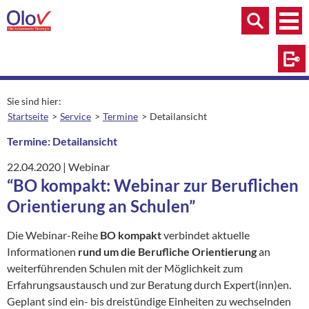
Zum Inhalt springen
Menü
Menü
Suche
Log
Sie sind hier:
Startseite
Service
Termine
Detailansicht
aktuelle Seite:
Termine: Detailansicht
22.04.2020
|
Ort:
Webinar
“BO kompakt: Webinar zur Beruflichen
Orientierung an Schulen”
Die Webinar-Reihe
BO kompakt
verbindet aktuelle
Informationen
rund um die Berufliche Orientierung
an
weiterführenden Schulen mit der Möglichkeit zum
Erfahrungsaustausch und zur Beratung durch Expert(inn)en.
Geplant sind ein- bis dreistündige Einheiten zu wechselnden