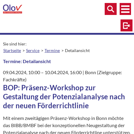
Zum Inhalt springen
Menü
Menü
Suche
Log
Sie sind hier:
Startseite
Service
Termine
Detailansicht
aktuelle Seite:
Termine: Detailansicht
09.04.2024
, 10:00
–
10.04.2024
, 16:00
|
Ort:
Bonn (Zielgruppe:
Fachkräfte)
BOP: Präsenz-Workshop zur
Gestaltung der Potenzialanalyse nach
der neuen Förderrichtlinie
Mit einem zweitägigen Präsenz-Workshop in Bonn möchte
das BIBB/BMBF bei der konzeptionellen Neugestaltung der
Potenzialanalyse nach der neuen Förderrichtline unterstützen.