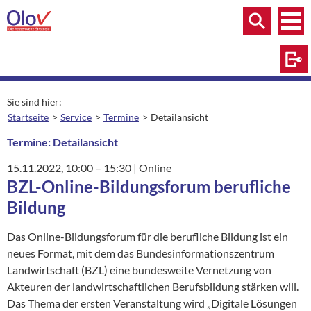
Zum Inhalt springen
Menü
Menü
Suche
Log
Sie sind hier:
Startseite
Service
Termine
Detailansicht
aktuelle Seite:
Termine: Detailansicht
15.11.2022
, 10:00
– 15:30
|
Ort:
Online
BZL-Online-Bildungsforum berufliche
Bildung
Das Online-Bildungsforum für die berufliche Bildung ist ein
neues Format, mit dem das Bundesinformationszentrum
Landwirtschaft (BZL) eine bundesweite Vernetzung von
Akteuren der landwirtschaftlichen Berufsbildung stärken will.
Das Thema der ersten Veranstaltung wird „Digitale Lösungen