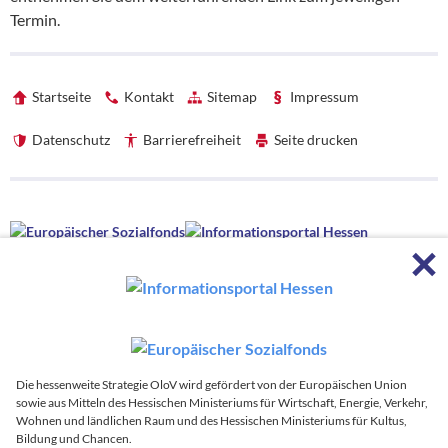
Termin.
Startseite
Kontakt
Sitemap
Impressum
Datenschutz
Barrierefreiheit
Seite drucken
Förderhinweise
F
Förderhinweise
Die hessenweite Strategie OloV wird gefördert von der Europäischen
Union sowie aus Mitteln des Hessischen Ministeriums für Wirtschaft,
Energie, Verkehr, Wohnen und ländlichen Raum und des Hessischen
Ministeriums für Kultus, Bildung und Chancen.
Die hessenweite Strategie OloV wird koordiniert von:
Die hessenweite Strategie OloV wird gefördert von der Europäischen Union
sowie aus Mitteln des Hessischen Ministeriums für Wirtschaft, Energie, Verkehr,
Zur
Wohnen und ländlichen Raum und des Hessischen Ministeriums für Kultus,
Bildung und Chancen.