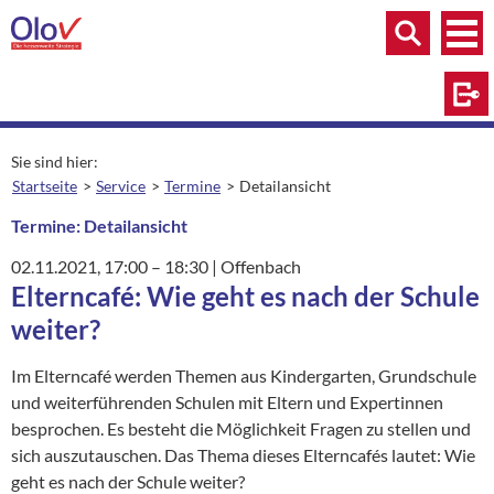
Zum Inhalt springen
Menü
Menü
Suche
Log
Sie sind hier:
Startseite
Service
Termine
Detailansicht
aktuelle Seite:
Termine: Detailansicht
02.11.2021
, 17:00
– 18:30
|
Ort:
Offenbach
Elterncafé: Wie geht es nach der Schule
weiter?
Im Elterncafé werden Themen aus Kindergarten, Grundschule
und weiterführenden Schulen mit Eltern und Expertinnen
besprochen. Es besteht die Möglichkeit Fragen zu stellen und
sich auszutauschen. Das Thema dieses Elterncafés lautet: Wie
geht es nach der Schule weiter?