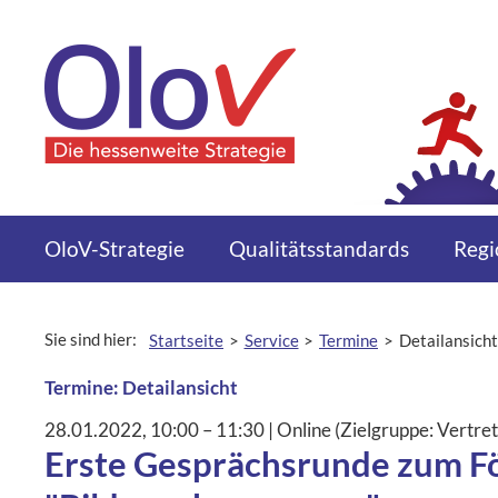
Zum Inhalt springen
Menü
OloV-Strategie
Qualitätsstandards
Regi
Sie sind hier:
Startseite
Service
Termine
Detailansicht
aktuelle Seite:
Termine: Detailansicht
28.01.2022
, 10:00
– 11:30
|
Ort:
Online (Zielgruppe: Vertre
Erste Gesprächsrunde zum 