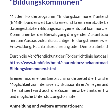
"Bildungskommunen"
Mit dem Förderprogramm "Bildungskommunen" unterstüt
(BMBF) bundesweit Landkreise und kreisfreie Städte b
datengestützten Bildungsmanagements auf kommunaler E
Kommunen bei der Bewältigung dringender Zukunftsaufga
hin zum Ausbau zukunftsträchtiger Bildungsthemen wie ku
Entwicklung, Fachkräftesicherung oder Demokratiebild
Durch die Veröffentlichung der Förderrichtlinie hat da
https://www.bmbf.de/bmbf/shareddocs/bekanntma
Bildungskommunen.html
In einer moderierten Gesprächsrunde bietet die Trans
Möglichkeit zur intensiven Diskussion ihrer Anliegen u
Thematisiert wird auch die Zusammenarbeit mit der Tran
und mögliche Unterstützungsformate.
Anmeldung und weitere Informationen: