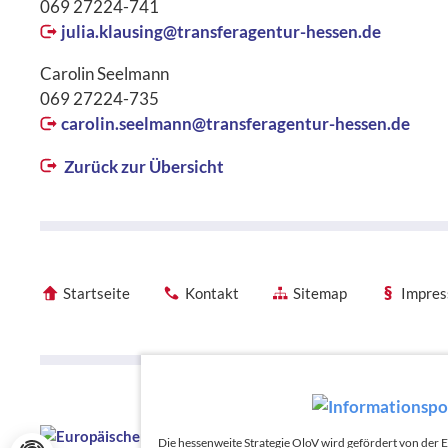
069 27224-741
julia.klausing@
transferagentur-hessen.de
Carolin Seelmann
069 27224-735
carolin.seelmann@
transferagentur-hessen.de
Zurück zur Übersicht
Startseite
Kontakt
Sitemap
Impre
Förderhinweise
Förderhinweise
Die hessenweite Strategie OloV wird gefördert von der