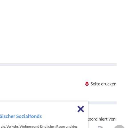
Seite drucken
Förderhinweise sch
Die hessenweite Strategie OloV wird koordiniert von:
nergie, Verkehr, Wohnen und ländlichen Raum und des