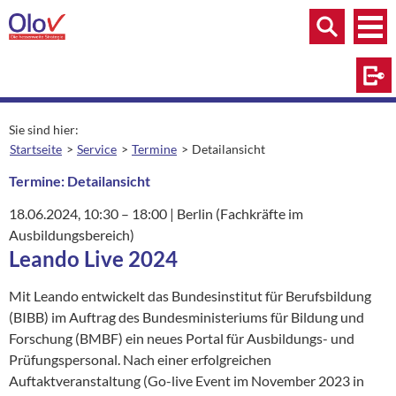
Zum Inhalt springen
Menü
Menü
Suche
Log
Sie sind hier:
Startseite
Service
Termine
Detailansicht
aktuelle Seite:
Termine: Detailansicht
18.06.2024
, 10:30
– 18:00
|
Ort:
Berlin (Fachkräfte im
Ausbildungsbereich)
Leando Live 2024
Mit Leando entwickelt das Bundesinstitut für Berufsbildung
(BIBB) im Auftrag des Bundesministeriums für Bildung und
Forschung (BMBF) ein neues Portal für Ausbildungs- und
Prüfungspersonal. Nach einer erfolgreichen
Auftaktveranstaltung (Go-live Event im November 2023 in