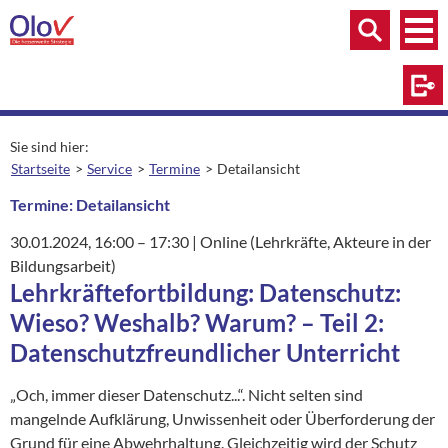
Zum Inhalt springen
Menü
Menü
Suche
Log
Sie sind hier:
Startseite
Service
Termine
Detailansicht
aktuelle Seite:
Termine: Detailansicht
30.01.2024
, 16:00
– 17:30
|
Ort:
Online (Lehrkräfte, Akteure in der
Bildungsarbeit)
Lehrkräftefortbildung: Datenschutz:
Wieso? Weshalb? Warum? – Teil 2:
Datenschutzfreundlicher Unterricht
„Och, immer dieser Datenschutz...“. Nicht selten sind
mangelnde Aufklärung, Unwissenheit oder Überforderung der
Grund für eine Abwehrhaltung. Gleichzeitig wird der Schutz