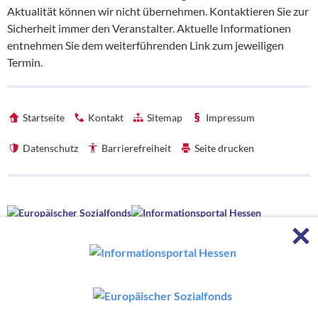
Aktualität können wir nicht übernehmen. Kontaktieren Sie zur
Sicherheit immer den Veranstalter. Aktuelle Informationen
entnehmen Sie dem weiterführenden Link zum jeweiligen
Termin.
Startseite
Kontakt
Sitemap
Impressum
Datenschutz
Barrierefreiheit
Seite drucken
Förderhinweise
F
Förderhinweise
Die hessenweite Strategie OloV wird gefördert von der Europäischen
Union sowie aus Mitteln des Hessischen Ministeriums für Wirtschaft,
Energie, Verkehr, Wohnen und ländlichen Raum und des Hessischen
Ministeriums für Kultus, Bildung und Chancen.
Die hessenweite Strategie OloV wird koordiniert von: