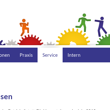
onen
Praxis
Service
Intern
usen