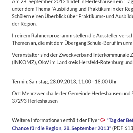
Am 28. September 2013 findet in Herleshausen ein "Tag 
unter dem Thema "Ausbildung und Praktikum in der Regio
Schülern einen Überblick über Praktikums- und Ausbil
der Region.
In einem Rahmenprogramm stellen die Aussteller versc
Themen an, die mit dem Übergang Schule-Beruf im unm
Veranstalter sind der Zweckverband Interkommunale 
(INKOMZ), OloV im Landkreis Hersfeld-Rotenburg und 
Termin: Samstag, 28.09.2013, 11:00 - 18:00 Uhr
Ort: Mehrzweckhalle der Gemeinde Herleshausen und S
37293 Herleshausen
Weitere Informationen enthält der Flyer
"Tag der Be
Chance für die Region, 28. September 2013"
(PDF 61