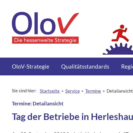
Zum Inhalt springen
Menü
OloV-Strategie
Qualitätsstandards
Regi
Sie sind hier:
Startseite
Service
Termine
Detailansicht
aktuelle Seite:
Termine: Detailansicht
Tag der Betriebe in Herlesha