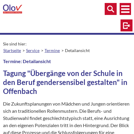
Zum Inhalt springen
Menü
Menü
Suche
Log
Sie sind hier:
Startseite
Service
Termine
Detailansicht
aktuelle Seite:
Termine: Detailansicht
Tagung "Übergänge von der Schule in
den Beruf gendersensibel gestalten" in
Offenbach
Die Zukunftsplanungen von Mädchen und Jungen orientieren
sich an traditionellen Rollenmustern. Die Berufs- und
Studienwahl findet geschlechtstypisch statt, eine Ausrichtung
an den eigenen Potenzialen tritt in den Hintergrund. Der Blick
auf diese Prozesse und die Schlussfolgerungen für eine