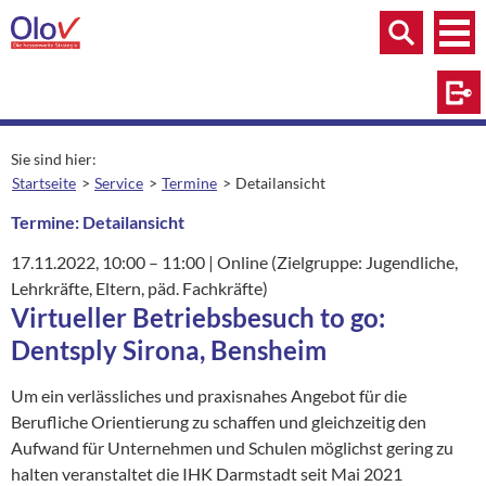
Zum Inhalt springen
Menü
Menü
Suche
Log
Sie sind hier:
Startseite
Service
Termine
Detailansicht
aktuelle Seite:
Termine: Detailansicht
17.11.2022
, 10:00
– 11:00
|
Ort:
Online (Zielgruppe: Jugendliche,
Lehrkräfte, Eltern, päd. Fachkräfte)
Virtueller Betriebsbesuch to go:
Dentsply Sirona, Bensheim
Um ein verlässliches und praxisnahes Angebot für die
Berufliche Orientierung zu schaffen und gleichzeitig den
Aufwand für Unternehmen und Schulen möglichst gering zu
halten veranstaltet die IHK Darmstadt seit Mai 2021