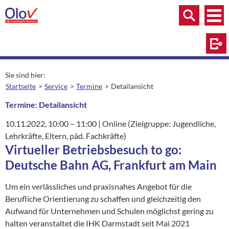
Zum Inhalt springen
Menü
Menü
Suche
Log
Sie sind hier:
Startseite
Service
Termine
Detailansicht
aktuelle Seite:
Termine: Detailansicht
10.11.2022
, 10:00
– 11:00
|
Ort:
Online (Zielgruppe: Jugendliche,
Lehrkräfte, Eltern, päd. Fachkräfte)
Virtueller Betriebsbesuch to go:
Deutsche Bahn AG, Frankfurt am Main
Um ein verlässliches und praxisnahes Angebot für die
Berufliche Orientierung zu schaffen und gleichzeitig den
Aufwand für Unternehmen und Schulen möglichst gering zu
halten veranstaltet die IHK Darmstadt seit Mai 2021