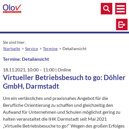
Zum Inhalt springen
Menü
Menü
Suche
Log
Sie sind hier:
Startseite
Service
Termine
Detailansicht
aktuelle Seite:
Termine: Detailansicht
18.11.2021
, 10:00
– 11:00
|
Ort:
Online
Virtueller Betriebsbesuch to go: Döhler
GmbH, Darmstadt
Um ein verlässliches und praxisnahes Angebot für die
Berufliche Orientierung zu schaffen und gleichzeitig den
Aufwand für Unternehmen und Schulen möglichst gering zu
halten veranstaltet die IHK Darmstadt seit Mai 2021
„Virtuelle Betriebsbesuche to go!“ Wegen des großen Erfolges