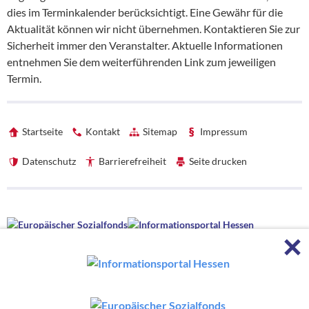
dies im Terminkalender berücksichtigt. Eine Gewähr für die
Aktualität können wir nicht übernehmen. Kontaktieren Sie zur
Sicherheit immer den Veranstalter. Aktuelle Informationen
entnehmen Sie dem weiterführenden Link zum jeweiligen
Termin.
Startseite
Kontakt
Sitemap
Impressum
Datenschutz
Barrierefreiheit
Seite drucken
Förderhinweise
F
Förderhinweise
Die hessenweite Strategie OloV wird gefördert von der Europäischen
Union sowie aus Mitteln des Hessischen Ministeriums für Wirtschaft,
Energie, Verkehr, Wohnen und ländlichen Raum und des Hessischen
Ministeriums für Kultus, Bildung und Chancen.