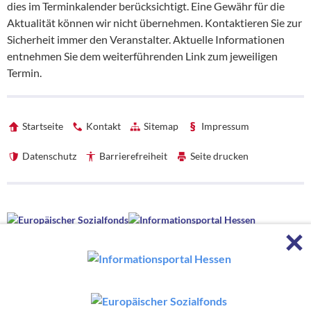
dies im Terminkalender berücksichtigt. Eine Gewähr für die
Aktualität können wir nicht übernehmen. Kontaktieren Sie zur
Sicherheit immer den Veranstalter. Aktuelle Informationen
entnehmen Sie dem weiterführenden Link zum jeweiligen
Termin.
Startseite
Kontakt
Sitemap
Impressum
Datenschutz
Barrierefreiheit
Seite drucken
Förderhinweise
F
Förderhinweise
Die hessenweite Strategie OloV wird gefördert von der Europäischen
Union sowie aus Mitteln des Hessischen Ministeriums für Wirtschaft,
Energie, Verkehr, Wohnen und ländlichen Raum und des Hessischen
Ministeriums für Kultus, Bildung und Chancen.