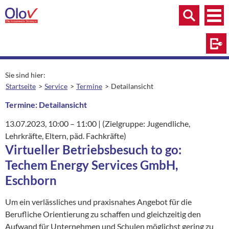
Zum Inhalt springen
Menü
Menü
Suche
Log
Sie sind hier:
Startseite
Service
Termine
Detailansicht
aktuelle Seite:
Termine: Detailansicht
13.07.2023
, 10:00
– 11:00
|
Ort:
(Zielgruppe: Jugendliche,
Lehrkräfte, Eltern, päd. Fachkräfte)
Virtueller Betriebsbesuch to go:
Techem Energy Services GmbH,
Eschborn
Um ein verlässliches und praxisnahes Angebot für die
Berufliche Orientierung zu schaffen und gleichzeitig den
Aufwand für Unternehmen und Schulen möglichst gering zu