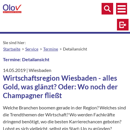
Zum Inhalt springen
Menü
Menü
Suche
Log
Sie sind hier:
Startseite
Service
Termine
Detailansicht
aktuelle Seite:
Termine: Detailansicht
14.05.2019
|
Ort:
Wiesbaden
Wirtschaftsregion Wiesbaden - alles
Gold, was glänzt? Oder: Wo noch der
Champagner fließt
Welche Branchen boomen gerade in der Region? Welches sind
die Trendthemen der Wirtschaft? Wo werden Fachkräfte
dringend benötigt, wo die besten Karrierechancen geboten?
Lohnt es sich vielleicht, selbst ein Start-Up zu gründen?