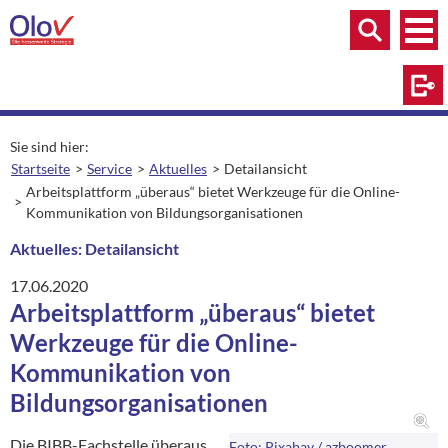
Zum Inhalt springen
Menü
Menü
Suche
Log
Sie sind hier:
Startseite
Service
Aktuelles
Detailansicht
aktuelle Seite:
Arbeitsplattform „überaus“ bietet Werkzeuge für die Online-
Kommunikation von Bildungsorganisationen
Aktuelles: Detailansicht
17.06.2020
Arbeitsplattform „überaus“ bietet
Werkzeuge für die Online-
Kommunikation von
Bildungsorganisationen
Die BIBB-Fachstelle überaus
Foto: Pixabay / azboomer