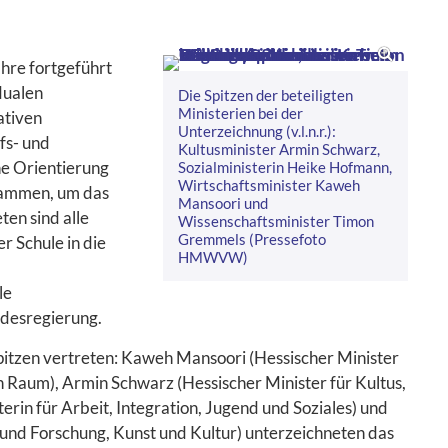
hre fortgeführt
dualen
Die Spitzen der beteiligten
Ministerien bei der
ativen
Unterzeichnung (v.l.n.r.):
fs- und
Kultusminister Armin Schwarz,
he Orientierung
Sozialministerin Heike Hofmann,
Wirtschaftsminister Kaweh
sammen, um das
Mansoori und
en sind alle
Wissenschaftsminister Timon
Gremmels (Pressefoto
r Schule in die
HMWVW)
le
ndesregierung.
spitzen vertreten: Kaweh Mansoori (Hessischer Minister
n Raum), Armin Schwarz (Hessischer Minister für Kultus,
rin für Arbeit, Integration, Jugend und Soziales) und
und Forschung, Kunst und Kultur) unterzeichneten das