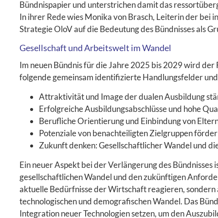
Bündnispapier und unterstrichen damit das ressortübe
In ihrer Rede wies Monika von Brasch, Leiterin der bei 
Strategie OloV auf die Bedeutung des Bündnisses als Gru
Gesellschaft und Arbeitswelt im Wandel
Im neuen Bündnis für die Jahre 2025 bis 2029 wird de
folgende gemeinsam identifizierte Handlungsfelder und 
Attraktivität und Image der dualen Ausbildung st
Erfolgreiche Ausbildungsabschlüsse und hohe Qual
Berufliche Orientierung und Einbindung von Elte
Potenziale von benachteiligten Zielgruppen förde
Zukunft denken: Gesellschaftlicher Wandel und di
Ein neuer Aspekt bei der Verlängerung des Bündnisses i
gesellschaftlichen Wandel und den zukünftigen Anforde
aktuelle Bedürfnisse der Wirtschaft reagieren, sondern
technologischen und demografischen Wandel. Das Bündn
Integration neuer Technologien setzen, um den Auszubil