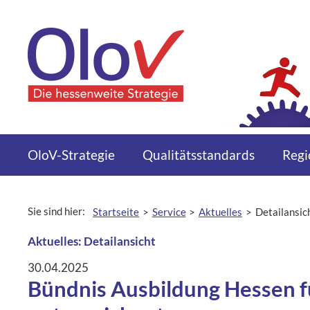
Zum Inhalt springen
Menü
OloV-Strategie
Qualitätsstandards
Regi
Sie sind hier:
Startseite
Service
Aktuelles
Detailansic
aktuelle Seite:
Aktuelles: Detailansicht
30.04.2025
Bündnis Ausbildung Hessen fü