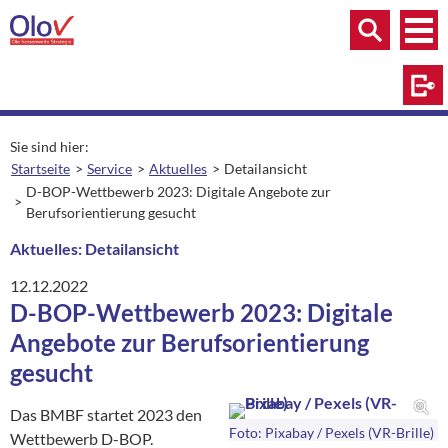
Zum Inhalt springen
Menü
Menü
Suche
Log
Sie sind hier:
Startseite
Service
Aktuelles
Detailansicht
aktuelle Seite:
D-BOP-Wettbewerb 2023: Digitale Angebote zur
Berufsorientierung gesucht
Aktuelles: Detailansicht
12.12.2022
D-BOP-Wettbewerb 2023: Digitale
Angebote zur Berufsorientierung
gesucht
Das BMBF startet 2023 den
Foto: Pixabay / Pexels (VR-Brille)
Wettbewerb D-BOP.