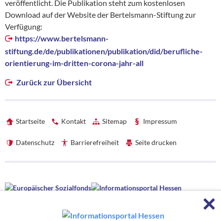
veröffentlicht. Die Publikation steht zum kostenlosen
Download auf der Website der Bertelsmann-Stiftung zur
Verfügung:
https://www.bertelsmann-
stiftung.de/de/publikationen/publikation/did/berufliche-
orientierung-im-dritten-corona-jahr-all
Zurück zur Übersicht
Startseite
Kontakt
Sitemap
Impressum
Datenschutz
Barrierefreiheit
Seite drucken
Förderhinweise
F
Förderhinweise
Die hessenweite Strategie OloV wird gefördert von der Europäischen
Union sowie aus Mitteln des Hessischen Ministeriums für Wirtschaft,