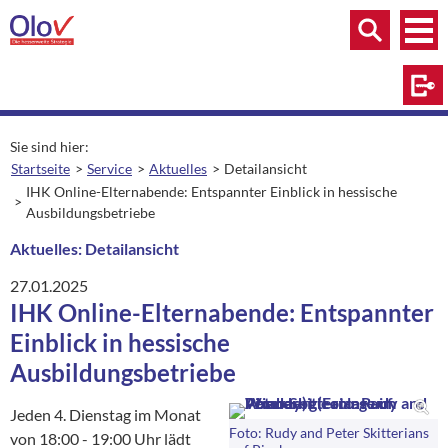
Zum Inhalt springen
Menü
Menü
Suche
Log
Sie sind hier:
Startseite
Service
Aktuelles
Detailansicht
aktuelle Seite:
IHK Online-Elternabende: Entspannter Einblick in hessische
Ausbildungsbetriebe
Aktuelles: Detailansicht
27.01.2025
IHK Online-Elternabende: Entspannter
Einblick in hessische
Ausbildungsbetriebe
Jeden 4. Dienstag im Monat
Foto: Rudy and Peter Skitterians
von 18:00 - 19:00 Uhr lädt