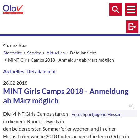
Zum Inhalt springen
Menü
Menü
Suche
Log
Sie sind hier:
Startseite
Service
Aktuelles
Detailansicht
aktuelle Seite:
MINT Girls Camps 2018 - Anmeldung ab März möglich
Aktuelles: Detailansicht
28.02.2018
MINT Girls Camps 2018 - Anmeldung
ab März möglich
Die MINT Girls Camps starten
Foto: Sportjugend Hessen
in die neue Runde: Jeweils in
den beiden ersten Sommerferienwochen und in einer
Herbstferienwoche 2018 finden an verschiedenen Orten in