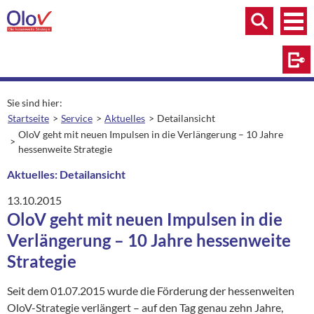
Zum Inhalt springen
Menü
Menü
Suche
Log
Sie sind hier:
Startseite
Service
Aktuelles
Detailansicht
aktuelle Seite:
OloV geht mit neuen Impulsen in die Verlängerung – 10 Jahre
hessenweite Strategie
Aktuelles: Detailansicht
13.10.2015
OloV geht mit neuen Impulsen in die
Verlängerung – 10 Jahre hessenweite
Strategie
Seit dem 01.07.2015 wurde die Förderung der hessenweiten
OloV-Strategie verlängert – auf den Tag genau zehn Jahre,